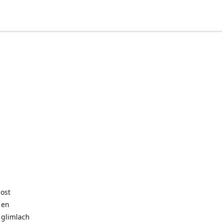
post
 en
 glimlach