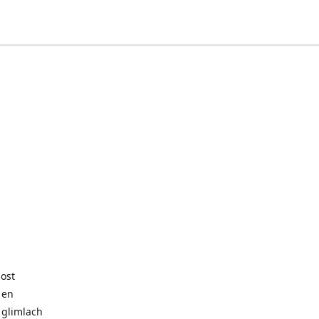
post
 en
 glimlach